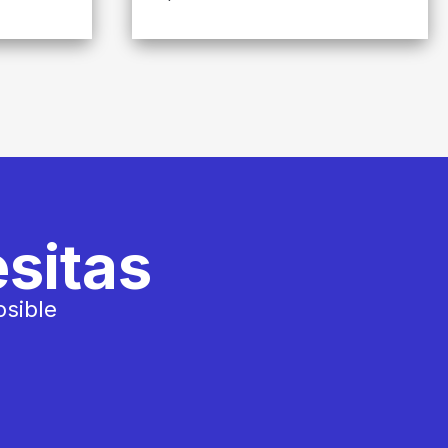
sitas
osible