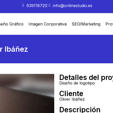
639118720
info@onlinestudio.es
seño Gráfico
Imagen Corporativa
SEO/Marketing
Pro
r Ibáñez
Detalles del pr
Diseño de logotipo
Cliente
Oliver Ibáñez
Descripción