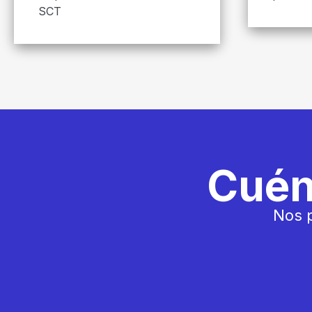
SCT
Cuén
Nos p