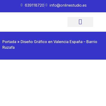
639118720
info@onlinestudio.es
Imagen Corporativa
Quiénes somos
Portada
»
Diseño Gráfico en Valencia España – Barrio
Ruzafa