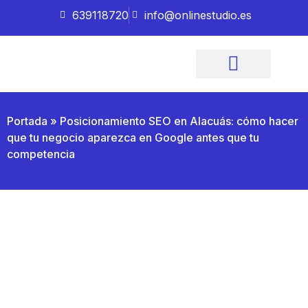
639118720
info@onlinestudio.es
Imagen Corporativa
Quiénes somos
Portada
»
Posicionamiento SEO en Alacuás: cómo hacer
que tu negocio aparezca en Google antes que tu
competencia