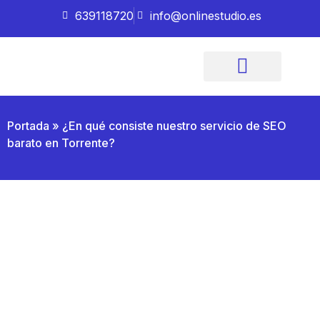
639118720
info@onlinestudio.es
Imagen Corporativa
Quiénes somos
Portada
»
¿En qué consiste nuestro servicio de SEO
barato en Torrente?